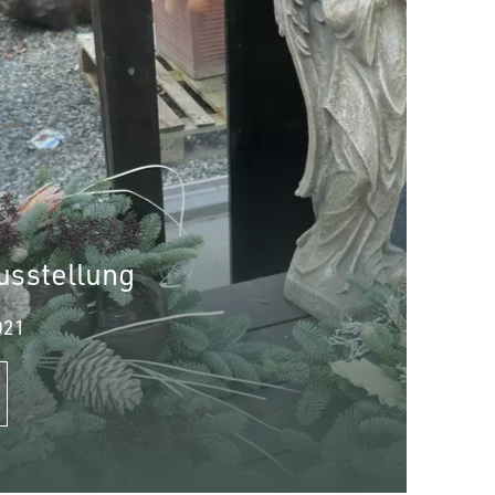
usstellung
021