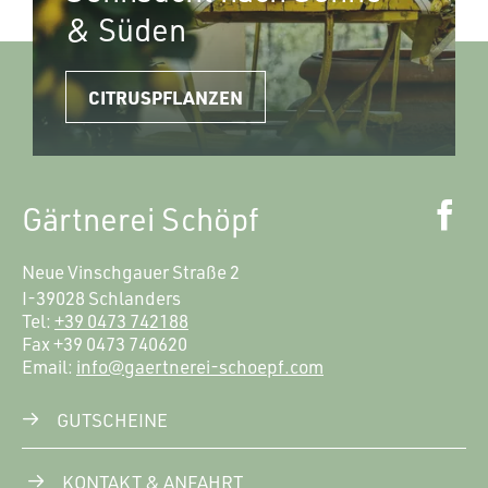
& Süden
CITRUSPFLANZEN
Gärtnerei Schöpf
Neue Vinschgauer Straße 2
I-39028 Schlanders
Tel:
+39 0473 742188
Fax
+39 0473 740620
Email:
info@gaertnerei-schoepf.com
GUTSCHEINE
KONTAKT & ANFAHRT